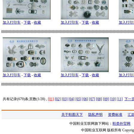
加入打印车
-
下载
-
收藏
加入打印车
-
下载
-
收藏
加入打印
加入打印车
-
下载
-
收藏
加入打印车
-
下载
-
收藏
加入打印
共有记录(679)条;页数(1/28) ,
[01]
[02]
[03]
[04]
[05]
[06]
[07]
[08]
[09]
[10]
[11]
下一
关于鞋图天下
隐私声明
资费标准
汇
|
|
|
中国鞋业互联网旗下网站：
鞋类外贸网
|
中国鞋业互联网 版权所有
Copyrig