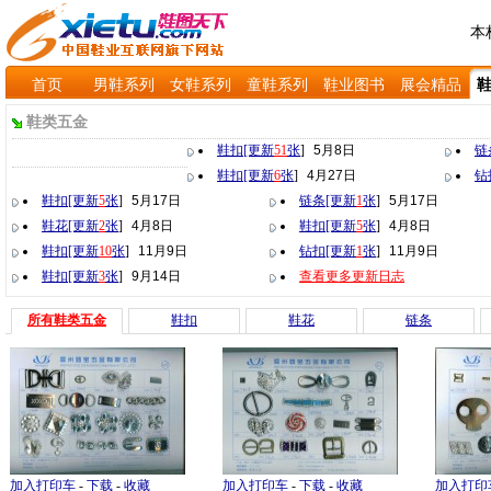
本
首页
男鞋系列
女鞋系列
童鞋系列
鞋业图书
展会精品
鞋类五金
鞋扣[更新
51
张
]
5月8日
链
鞋扣[更新
6
张
]
4月27日
钻
鞋扣[更新
5
张
]
5月17日
链条[更新
1
张
]
5月17日
鞋花[更新
2
张
]
4月8日
鞋扣[更新
5
张
]
4月8日
鞋扣[更新
10
张
]
11月9日
钻扣[更新
1
张
]
11月9日
鞋扣[更新
3
张
]
9月14日
查看更多更新日志
所有鞋类五金
鞋扣
鞋花
链条
加入打印车
-
下载
-
收藏
加入打印车
-
下载
-
收藏
加入打印